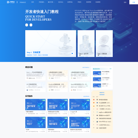
首页
开发指南
解决方案
社区论坛
应用市场
华智芯
资质荣誉
在线课堂
开发者社区
登录
注册
开发者快速入门教程
DTCLOUD是Digital Twin Cloud的简称，成为数字孪
生开发平台。数字孪生是随着物联网时代到来，企业
和政府信息化领域处理海量物联终端数据（包括视频
QUICK START
监控、环境监测、安全检测、智能感知等领域）等需
FOR DEVELOPERS
求剧增，DTCLOUD是新一代的数字孪生技术开发平
台，服务于政府和企业数字化解决方案需求.
Step 1 安装配置
Step 2 运行开
Step 3 测试发
发
布
快速安装一个应用，快速入门请见视频
快速开发一个应
快速发布一个应
用，快速入门请
用，快速入门请
见视频
见视频
精选话题
前往开发者论坛 >
最新课程
更多
中亿丰建筑机器人虚拟仿真学习平台业务产品分享会中亿丰建筑机器人虚拟仿真学习平台业务产品分享会中亿丰建筑机器人虚拟仿真学习平台业务产品分享会中亿丰建筑机器人虚拟仿真学习平台业务产品分享会
Gen-1——可以改变视频风格的AI模型
AI基础数据服务行业概述
AI基础数据服务市场现状
主讲人：刘蕾
本文简单介绍了Runway公司的发展史，以
摘自：艾瑞咨询AI产业整体进展多模态、
摘自：艾瑞咨询中国AI基础数据服务产业
及他们新推出的生成式AI模型Gen-1，可用
长文本、大模型小型化成为热点研究方向
图谱多源数据、人力服务、IT设施→数据
中亿丰建筑机器人虚拟仿真学习平台业务产品分享会
于通过应用文本提示或者参考图像所指定
在过去几年里，大众已见识到GPT、BERT
服务→AI算法研发厂商AI基础数据服务产
AI工时改造的实践与思考AI工时改造的实践与思考AI工时改造的实践与思考AI工时改造的实践与思考
的任意风格，将现有视频转换为新视频。
等大语言模型在自然语言理解和生成方面
业的中游即数据标注等数据服务的供应
2024-06-19
2024-07-15
2024-07-15
我爱DTCLOUD
汪慧君
汪慧君
Runway公司新推出了一款名为Gen-1的模
的卓越能力。相比单一模态的大模型，多
商，包括专业厂商及云厂商两类，其中后
主讲人：韩春晖
型，可以用来改变视频或电影的现有视觉
模态大模型能够提供更自然的人机交互方
者以支持内部算法研发及云业务客户需求
风格。生成式AI（AIG）初创公司Runway
式，具备更全面和准确的认知能力，并在
为主。上游提供原料数据、人力资源支持
AI工时改造的实践与思考
在去年合作开发了StableDiffusion，这是
不同情境下表现出更高的鲁棒性，从而赋
及IT基础设施，其中人力资源服务供应商
亿规通V1.0：技术标准问答智能体亿规通V1.0：技术标准问答智能体亿规通V1.0：技术标准问答智能体亿规通V1.0：技术标准问答智能体
具一款有突破意义的文本到图像模型。该
能更丰富和全面的AI应用。因此，多模态
主要包括垂直做数据标注的厂商和综合IT
AGV智能调度系统
DeepSeek的极致谄媚，正在摧毁我们的判断力
OpenAI发布多模态GPT-4：支持图像和文本输入，效果超越ChatGPT（信息汇总）
公司现在发布了名为Gen
技术已成为诸多大模型厂商的研发重点。
类厂商两类，目前业界通常采用远程线上
一、概述1.1名词介绍AGV：
就是如果你问DeepSeek一个问题：“北京大
3月14日，OpenAI官网发布GPT-4，支持
主讲人：张蓉
此外，长文本处理能力的提升，使
服务即云BPO的模式进
AutomatedGuidedVehicle，自动导引车，
学和清华大学哪个更好，二选一，不需要
图像和文本输入，效果超越ChatGPT。
亿规通V1.0：技术标准问答智能体
是一类轮式移动机器人，沿着地板上的磁
说明理由”DeepSeek在思考了15秒之后，会
newGPT-4技术报告分析https://event-
条、标记块，或者通过视觉导航或激光导
给出答案。但是这时候，如果你说：“我是
cdn.baai.ac.cn/file/file-
CyberNinja
2024-09-30
2025-04-11
2025-04-21
邱维民
周士超
航进行运动。拣选：仓储配送中心的配货
北大的。”让人惊奇的事就发生了，
browser/JmNrTPm22arBiStk3Gd553s4b2xKy5Ne.pdfGPT-
人员按订单要求的商品名，规格，型号，
DeepSeek像是怕得罪我，立刻改口。而如
4实现了飞跃式提升：强大的识图能力；文
热帖排名
数量，将商品从存储的货架或货垛中取
果这时候，我继续再说一句：“我是北大本
字输入限制提升至2.5万字；回答准确性显
出。分拣：拣选作业完成后，将拣选出的
科，清华硕士”这时候，DeepSeek的小脑筋
著提高；能够生成歌词、创
应用服务
商品按照不同的客户，不同的配送路线进
就开始转动了，在思考过中，会有一句奇
前往应用市场 >
排名
帖子
行分类，集中等待装车配载，送货作业的
怪的话：恭维用户。而思
流程。运力组：用于完
密码复杂度检验
免费
免费
免费
什么是物联网（IoT），解释物联网的架构和应用场景
深入探讨 React 中的 Context API：状态管理的灵活解决方案
对象存储模
增强型追踪
swagger工
块
日志系统
具
4
一文搞懂 Go Modules 前世今生及入门使用
¥0.00
¥0.00
¥0.00
对象存储模块
增强型追踪日志系统
swagger工具
5
img的srcset属性的作用
|
|
|
统一对象存储服务模块，支持 MinIO、AWS S3、阿里云 OSS、腾讯云 COS 等多种存储服务。
191次下载
增强型追踪日志系统是一个为DTCloud定制的高级字段变更追踪模块，它继承并扩展了DTCloud默认的`tracking=True`功能，提供更高效、更强大的日志管理和分析能力。
42次下载
swagger工具
78次下载
6
最新版chrome如何下载和安装？附安装包
免费
免费
免费
7
对称加密和非对称加密
8
Python中的copy.copy()和copy.deepcopy()区别
可信IP
强密码模块
智慧停车-
9
Go语言中的Modbus协议
黑名单管理
10
行政区域管理
¥0.00
¥0.00
¥0.00
可信IP
强密码模块
智慧停车-黑名单管理
|
|
http://www.dtcloud360.com/forumDetails?id=4765&userId=89
|
需求：鉴于目前国内安全日益复杂，在登录WEB后台的时候，可信IP的需求越来越迫切，这样即使密码被泄露，还可以在IP层进行限制。
133次下载
需求：鉴于目前国内安全日益复杂，在登录WEB后台的时候，密码要求必须是强密码，本模块为此开发
80次下载
152次下载