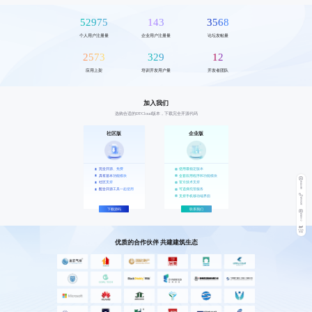
52975
143
3568
个人用户注册量
企业用户注册量
论坛发帖量
2573
329
12
应用上架
培训开发用户量
开发者团队
加入我们
选购合适的DTCloud版本，下载完全开源代码
社区版
企业版
完全开源、免费
使用最稳定版本
具有基本功能模块
全套应用程序和功能模块
社区支持
官方技术支持
体
验
注
配合开源工具一起使用
可选择托管服务
册
支持手机移动端界面
电
话
咨
询
下载源码
联系我们
视
频
中
心
SAAS
申请
优质的合作伙伴 共建建筑生态